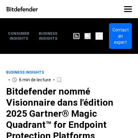
Contact
CONSUMER
BUSINESS
an
INSIGHTS
INSIGHTS
expert
BUSINESS INSIGHTS
6 min de lecture
Bitdefender nommé
Visionnaire dans l'édition
2025 Gartner® Magic
Quadrant™ for Endpoint
Protection Platforms