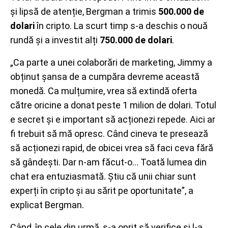
și lipsă de atenție, Bergman a trimis
500.000 de
dolari
în cripto. La scurt timp s-a deschis o nouă
rundă și a investit alți
750.000 de dolari
.
„Ca parte a unei colaborări de marketing, Jimmy a
obținut șansa de a cumpăra devreme această
monedă. Ca mulțumire, vrea să extindă oferta
către oricine a donat peste 1 milion de dolari. Totul
e secret și e important să acționezi repede. Aici ar
fi trebuit să mă opresc. Când cineva te presează
să acționezi rapid, de obicei vrea să faci ceva fără
să gândești. Dar n-am făcut-o… Toată lumea din
chat era entuziasmată. Știu că unii chiar sunt
experți în cripto și au sărit pe oportunitate”, a
explicat Bergman.
Când, în cele din urmă, s-a oprit să verifice și l-a