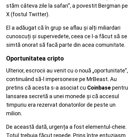
stăm câteva zile la safari”, a povestit Bergman pe
X (fostul Twitter).
El a adăugat că în grup se aflau și alți miliardari
cunoscuți și supervedete, ceea ce l-a făcut să se
simtă onorat să facă parte din acea comunitate.
Oportunitatea cripto
Ulterior, escrocii au venit cu o nouă „oportunitate”,
continuând să-l impersonese pe MrBeast. Au
pretins că acesta s-a asociat cu
Coinbase
pentru
lansarea secretă a unei monede și că accesul
timpuriu era rezervat donatorilor de peste un
milion.
De această dată, urgența a fost elementul-cheie.
Totul trebuia făcut repede. Prins între entuziasm