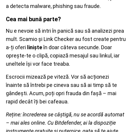
a detecta malware, phishing sau fraude.
Cea mai bună parte?
Nu e nevoie să intri în panică sau să analizezi prea
mult. Scamio și Link Checker au fost create pentru
a-ți oferi
liniște
în doar câteva secunde. Doar
oprește-te o clipă, copiază mesajul sau linkul, iar
uneltele își vor face treaba.
Escrocii mizează pe viteză. Vor să acționezi
înainte să întrebi pe cineva sau să ai timp să te
gândești. Acum, poți opri frauda din fașă – mai
rapid decât îți bei cafeaua.
Reține: încrederea se câștigă, nu se acordă automat
– mai ales online. Cu Bitdefender, ai la dispoziție
instrumente gratuite și puternice, gata să te ajute