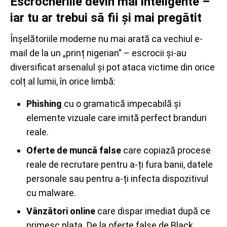
Escrocheriile devin mai inteligente –
iar tu ar trebui să fii și mai pregătit
Înșelătoriile moderne nu mai arată ca vechiul e-
mail de la un „prinț nigerian” – escrocii și-au
diversificat arsenalul și pot ataca victime din orice
colț al lumii, în orice limbă:
Phishing
cu o gramatică impecabilă și
elemente vizuale care imită perfect branduri
reale.
Oferte de muncă false
care copiază procese
reale de recrutare pentru a-ți fura banii, datele
personale sau pentru a-ți infecta dispozitivul
cu malware.
Vânzători online
care dispar imediat după ce
primesc plata. De la oferte false de Black