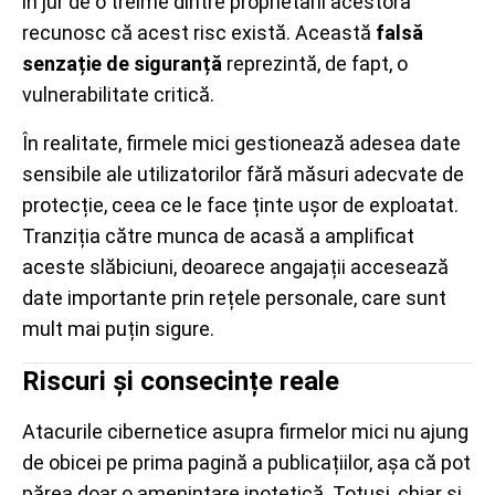
în jur de o treime dintre proprietarii acestora
recunosc că acest risc există. Această
falsă
senzație de siguranță
reprezintă, de fapt, o
vulnerabilitate critică.
În realitate, firmele mici gestionează adesea date
sensibile ale utilizatorilor fără măsuri adecvate de
protecție, ceea ce le face ținte ușor de exploatat.
Tranziția către munca de acasă a amplificat
aceste slăbiciuni, deoarece angajații accesează
date importante prin rețele personale, care sunt
mult mai puțin sigure.
Riscuri și consecințe reale
Atacurile cibernetice asupra firmelor mici nu ajung
de obicei pe prima pagină a publicațiilor, așa că pot
părea doar o amenințare ipotetică. Totuși, chiar și