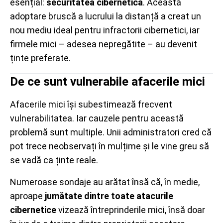
esențial:
securitatea cibernetică
. Această
adoptare bruscă a lucrului la distanță a creat un
nou mediu ideal pentru infractorii cibernetici, iar
firmele mici – adesea nepregătite – au devenit
ținte preferate.
De ce sunt vulnerabile afacerile mici
Afacerile mici își subestimează frecvent
vulnerabilitatea. Iar cauzele pentru această
problemă sunt multiple. Unii administratori cred că
pot trece neobservați în mulțime și le vine greu să
se vadă ca ținte reale.
Numeroase sondaje au arătat însă că, în medie,
aproape
jumătate dintre toate atacurile
cibernetice
vizează întreprinderile mici, însă doar