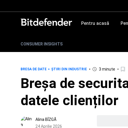
Pentru acasă
Pen
CONSUMER INSIGHTS
3 minute
BRESA DE DATE
ȘTIRI DIN INDUSTRIE
Breșa de securit
datele clienților
Alina BÎZGĂ
24 Aprilie 2026