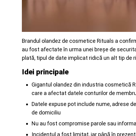
Brandul olandez de cosmetice Rituals a confirm
au fost afectate în urma unei breșe de securita
plată, tipul de date implicat ridică un alt tip de 
Idei principale
Gigantul olandez din industria cosmetică Rit
care a afectat datele conturilor de membr
Datele expuse pot include nume, adrese de 
de domiciliu
Nu au fost compromise parole sau informaț
Incidentul a fost limitat, iar până în preze