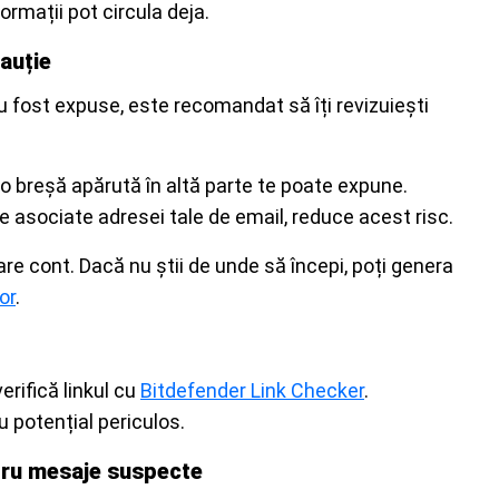
rmații pot circula deja.
auție
u fost expuse, este recomandat să îți revizuiești
 o breșă apărută în altă parte te poate expune.
e asociate adresei tale de email, reduce acest risc.
re cont. Dacă nu știi de unde să începi, poți genera
or
.
rifică linkul cu
Bitdefender Link Checker
.
u potențial periculos.
ntru mesaje suspecte