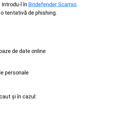
 Introdu-l în
Bitdefender Scamio
.
o tentativă de phishing.
 baze de date online
le personale
aut și în cazul: