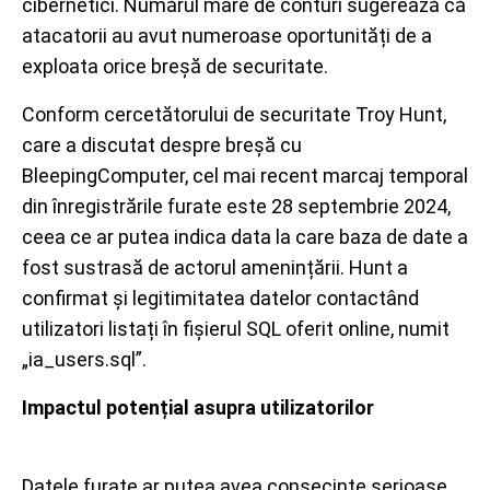
cibernetici. Numărul mare de conturi sugerează că
atacatorii au avut numeroase oportunități de a
exploata orice breșă de securitate.
Conform cercetătorului de securitate Troy Hunt,
care a discutat despre breșă cu
BleepingComputer, cel mai recent marcaj temporal
din înregistrările furate este 28 septembrie 2024,
ceea ce ar putea indica data la care baza de date a
fost sustrasă de actorul amenințării. Hunt a
confirmat și legitimitatea datelor contactând
utilizatori listați în fișierul SQL oferit online, numit
„ia_users.sql”.
Impactul potențial asupra utilizatorilor
Datele furate ar putea avea consecințe serioase