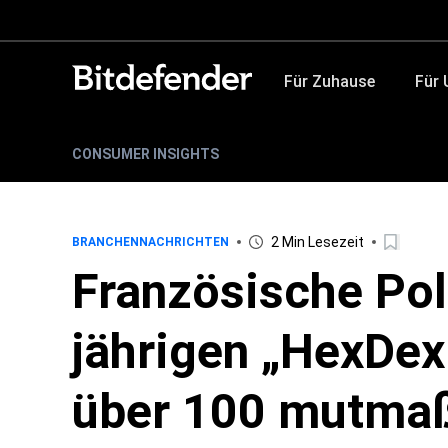
Für Zuhause
Für
CONSUMER INSIGHTS
2 Min Lesezeit
BRANCHENNACHRICHTEN
Französische Poli
jährigen „HexDe
über 100 mutmaß