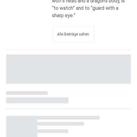
wolf’s head and a dragon’s body, is
“to watch” and to “guard with a
sharp eye.”
Alle Beiträge sehen