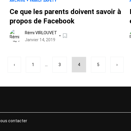
ARCHIVE
FAMILY SAFETY
Ce que les parents doivent savoir à
e
propos de Facebook
Rémi VIRLOUVET
Janvier 14, 2019
...
‹
1
3
4
5
›
ous contacter