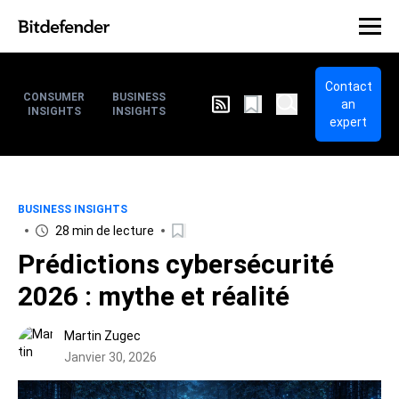
Contact
CONSUMER
BUSINESS
an
INSIGHTS
INSIGHTS
expert
BUSINESS INSIGHTS
28 min de lecture
Prédictions cybersécurité
2026 : mythe et réalité
Martin Zugec
Janvier 30, 2026