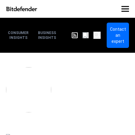
Contact
CONSUMER
BUSINESS
an
INSIGHTS
INSIGHTS
expert