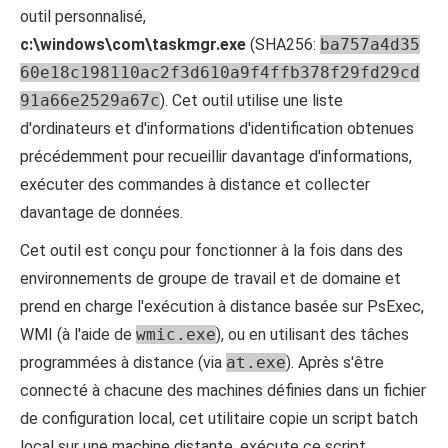
outil personnalisé,
c:\windows\com\taskmgr.exe
(SHA256:
ba757a4d35
60e18c198110ac2f3d610a9f4ffb378f29fd29cd
91a66e2529a67c
). Cet outil utilise une liste
d'ordinateurs et d'informations d'identification obtenues
précédemment pour recueillir davantage d'informations,
exécuter des commandes à distance et collecter
davantage de données.
Cet outil est conçu pour fonctionner à la fois dans des
environnements de groupe de travail et de domaine et
prend en charge l'exécution à distance basée sur PsExec,
WMI (à l'aide de
wmic.exe
), ou en utilisant des tâches
programmées à distance (via
at.exe
). Après s'être
connecté à chacune des machines définies dans un fichier
de configuration local, cet utilitaire copie un script batch
local sur une machine distante, exécute ce script