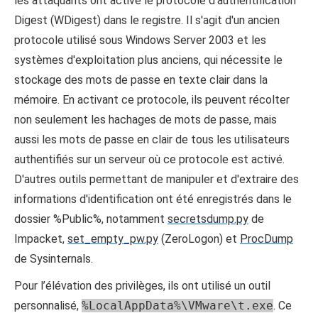
les attaquants ont activé le protocole d'authentification
Digest (WDigest) dans le registre. Il s'agit d'un ancien
protocole utilisé sous Windows Server 2003 et les
systèmes d'exploitation plus anciens, qui nécessite le
stockage des mots de passe en texte clair dans la
mémoire. En activant ce protocole, ils peuvent récolter
non seulement les hachages de mots de passe, mais
aussi les mots de passe en clair de tous les utilisateurs
authentifiés sur un serveur où ce protocole est activé.
D'autres outils permettant de manipuler et d'extraire des
informations d'identification ont été enregistrés dans le
dossier %Public%, notamment
secretsdump.py
de
Impacket,
set_empty_pw.py
(ZeroLogon) et
ProcDump
de Sysinternals.
Pour l’élévation des privilèges, ils ont utilisé un outil
personnalisé,
%LocalAppData%\VMware\t.exe
. Ce