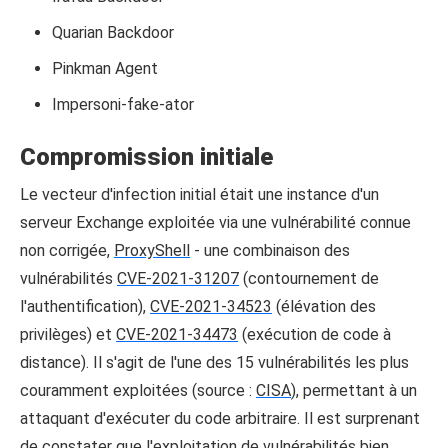
Quarian Backdoor
Pinkman Agent
Impersoni-fake-ator
Compromission initiale
Le vecteur d'infection initial était une instance d'un
serveur Exchange exploitée via une vulnérabilité connue
non corrigée,
ProxyShell
- une combinaison des
vulnérabilités
CVE-2021-31207
(contournement de
l'authentification),
CVE-2021-34523
(élévation des
privilèges) et
CVE-2021-34473
(exécution de code à
distance). Il s'agit de l'une des 15 vulnérabilités les plus
couramment exploitées (source :
CISA
), permettant à un
attaquant d'exécuter du code arbitraire. Il est surprenant
de constater que l'exploitation de vulnérabilités bien