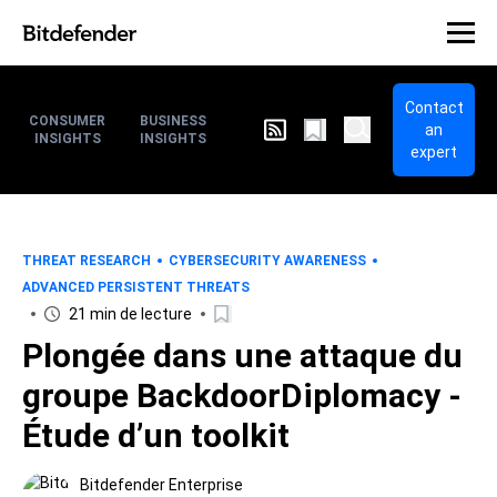
Contact
CONSUMER
BUSINESS
an
INSIGHTS
INSIGHTS
expert
THREAT RESEARCH
CYBERSECURITY AWARENESS
ADVANCED PERSISTENT THREATS
21 min de lecture
Plongée dans une attaque du
groupe BackdoorDiplomacy -
Étude d’un toolkit
Bitdefender Enterprise