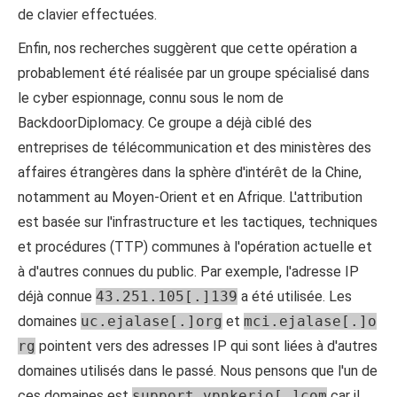
de clavier effectuées.
Enfin, nos recherches suggèrent que cette opération a
probablement été réalisée par un groupe spécialisé dans
le cyber espionnage, connu sous le nom de
BackdoorDiplomacy. Ce groupe a déjà ciblé des
entreprises de télécommunication et des ministères des
affaires étrangères dans la sphère d'intérêt de la Chine,
notamment au Moyen-Orient et en Afrique. L'attribution
est basée sur l'infrastructure et les tactiques, techniques
et procédures (TTP) communes à l'opération actuelle et
à d'autres connues du public. Par exemple, l'adresse IP
déjà connue
43.251.105[.]139
a été utilisée. Les
domaines
uc.ejalase[.]org
et
mci.ejalase[.]o
rg
pointent vers des adresses IP qui sont liées à d'autres
domaines utilisés dans le passé. Nous pensons que l'un de
ces domaines est
support.vpnkerio[.]com
car il