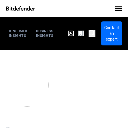
Contact
CONSUMER
BUSINESS
an
INSIGHTS
INSIGHTS
expert