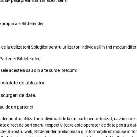
lusiv pașii preliminari în acest sens;
proprii ale Bitdefender.
a utilizatorii Soluțiilor pentru utilizatori individuali în trei moduri diferi
 Partener Bitdefender;
ele acesteia sau din alte surse, precum:
nstalate de utilizatori
 scurgeri de date.
sau de un partener
der pentru utilizatori individuali de la un partener autorizat, caz în care
rate direct de partenerul respectiv (care este operator de date pentru dat
ite-ul nostru web, Bitdefender prelucrează și informațiile introduse în fo