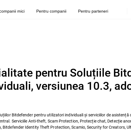
companii mici
Pentru companii
Pentru parteneri
ialitate pentru Soluțiile Bi
ividuali, versiunea 10.3, ad
țiilor Bitdefender pentru utilizatori individuali și serviciilor de asistență
ntral. Serviciile Anti-theft, Scam Protection, Protecție chat, Detecție anoma
n, Bitdefender Identity Theft Protection, Scamio, Security for Creators, 