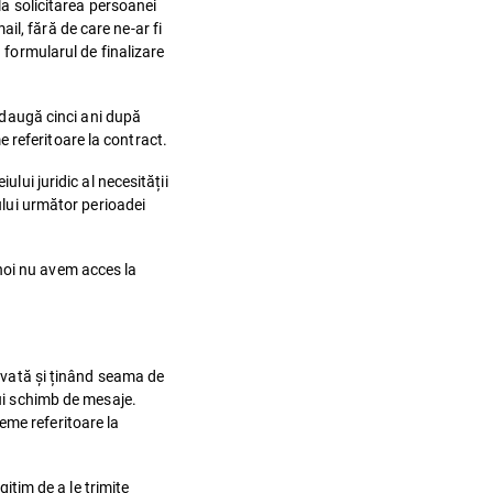
a solicitarea persoanei
l, fără de care ne-ar fi
 formularul de finalizare
 adaugă cinci ani după
 referitoare la contract.
lui juridic al necesității
nului următor perioadei
r noi nu avem acces la
olvată și ținând seama de
lui schimb de mesaje.
eme referitoare la
gitim de a le trimite