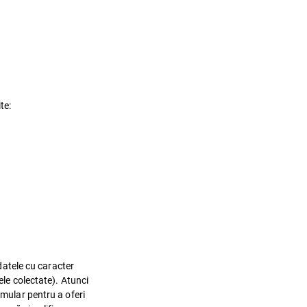
te:
 datele cu caracter
ele colectate). Atunci
rmular pentru a oferi