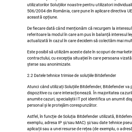
utilizatorilor Soluțiilor noastre pentru utilizatori indivi
506/2004 din România, care pune în aplicare directiva UE r
această opțiune.
De fiecare dată când menționăm că recurgem la interesul l
referitoare la modul în care am pus în balanță interesul leg
actualizată în cazul în care decidem să colectăm mai mul
Este posibil să utilizăm aceste date în scopuri de market
contractului, cu excepția situației în care persoana vizat
șterse sau anonimizate.
2.2 Datele tehnice trimise de soluțiile Bitdefender
Atunci când utilizați Soluțiile Bitdefender, Bitdefender va
dispozitive cu care interacționează. În majoritatea cazuri
anumite cazuri, specialiștii IT pot identifica un anumit dis
personal și le protejăm corespunzător.
Astfel, în funcție de Soluția Bitdefender utilizată, Bitdef
exemplu, adresa IP și/sau MAC) și/sau date tehnice pseudoni
aplicații sau a unei resurse de rețea (de exemplu, o adres