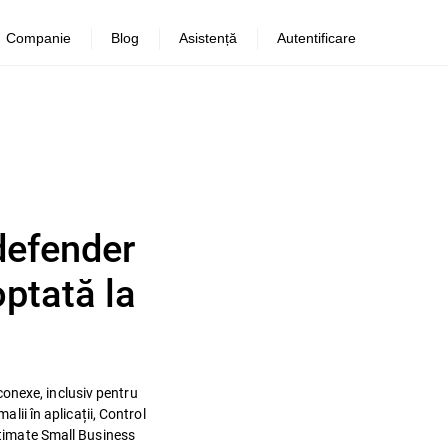
Companie
Blog
Asistență
Autentificare
tdefender
optată la
 conexe, inclusiv pentru
lii în aplicații, Control
Ultimate Small Business