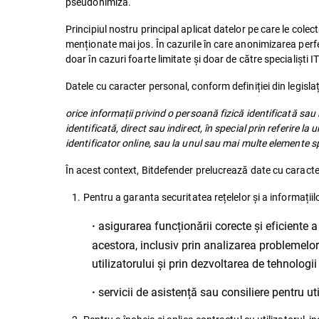
pseudonimiza.
Principiul nostru principal aplicat datelor pe care le cole
menționate mai jos. În cazurile în care anonimizarea perfec
doar în cazuri foarte limitate și doar de către specialiști IT
Datele cu caracter personal, conform definiției din leg
orice informații privind o persoană fizică identificată sau
identificată, direct sau indirect, în special prin referire l
identificator online, sau la unul sau mai multe elemente spec
În acest context, Bitdefender prelucrează date cu caracte
1. Pentru a garanta securitatea rețelelor și a informațiilo
asigurarea funcționării corecte și eficiente a s
·
acestora, inclusiv prin analizarea problemelor 
utilizatorului și prin dezvoltarea de tehnologii 
servicii de asistență sau consiliere pentru util
·