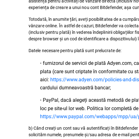
asistență pentru activități de vânzare directă (inclusiv no
experiența de creare a unui nou cont Bitdefender, așa cum
Totodată, în anumite țări, aveți posibilitatea de a cumpăra 
vânzare online. În astfel de cazuri, Bitdefender va cole
(inclusiv pentru plată) în vederea îndeplinirii obligațiilo
despre browser și un cod de identificare a dispozitivului) 
Datele necesare pentru plată sunt prelucrate de:
furnizorul de servicii de plată Adyen.com, c
·
plata (care sunt criptate în conformitate cu st
aici:
https://www.adyen.com/policies-and-dis
cardului dumneavoastră bancar;
PayPal, dacă alegeți această metodă de plată,
·
loc pe site-ul lor web. Politica lor completă de
https://www.paypal.com/webapps/mpp/ua/pr
b) Când creați un cont sau vă autentificați în Bitdefender 
solicităm numele, prenumele și/sau adresa de e-mail pentru 