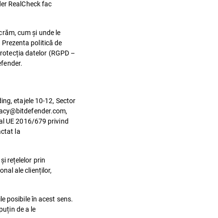
der RealCheck fac
ucrăm, cum și unde le
. Prezenta politică de
 protecția datelor (RGPD –
efender.
ing, etajele 10-12, Sector
ivacy@bitdefender.com,
ral UE 2016/679 privind
ctat la
i rețelelor prin
nal ale clienților,
e posibile în acest sens.
puțin de a le