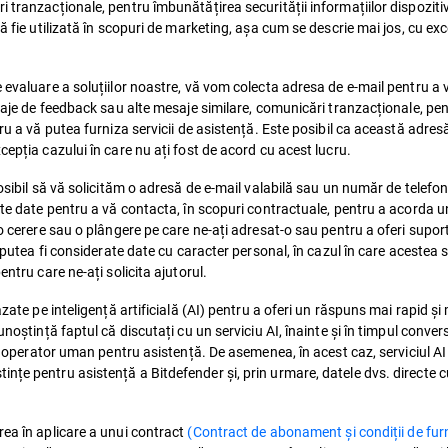
 tranzacționale, pentru îmbunătățirea securității informațiilor dispoziti
ă fie utilizată în scopuri de marketing, așa cum se descrie mai jos, cu exc
e evaluare a soluțiilor noastre, vă vom colecta adresa de e-mail pentru a
esaje de feedback sau alte mesaje similare, comunicări tranzacționale, pe
ru a vă putea furniza servicii de asistență. Este posibil ca această adresă 
cepția cazului în care nu ați fost de acord cu acest lucru.
osibil să vă solicităm o adresă de e-mail valabilă sau un număr de telefo
ste date pentru a vă contacta, în scopuri contractuale, pentru a acorda un
 o cerere sau o plângere pe care ne-ați adresat-o sau pentru a oferi supo
r putea fi considerate date cu caracter personal, în cazul în care acestea
ntru care ne-ați solicita ajutorul.
zate pe inteligență artificială (AI) pentru a oferi un răspuns mai rapid și 
noștință faptul că discutați cu un serviciu AI, înainte și în timpul convers
un operator uman pentru asistență. De asemenea, în acest caz, serviciul AI
nțe pentru asistență a Bitdefender și, prin urmare, datele dvs. directe 
rea în aplicare a unui contract
(Contract de abonament și condiții de furn