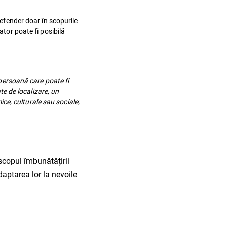
defender doar în scopurile
ator poate fi posibilă
 persoană care poate fi
te de localizare, un
mice, culturale sau sociale;
n scopul îmbunătățirii
daptarea lor la nevoile