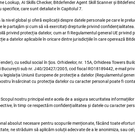
e Lookup, AI Skills Checker, Bitdefender Agent Skill Scanner și Bitdefen
 specifice, care sunt detaliate în Capitolul 7.
 la nivel global și oferă explicații despre datele personale pe care le prel
e le partajăm și cum să vă exercitați drepturile privind confidențialitatea
bilă privind protecția datelor, cum ar fi Regulamentul general UE privind
 a datelor aplicabile în oricare dintre jurisdicțiile în care operează Bitd
er), cu sediul social în Șos. Orhideelor, nr. 15A, Orhideea Towers Build
lui București sub nr. J40/20427/2005, cod fiscal RO18189442, e-mail pr
cu legislația Uniunii Europene de protecție a datelor (Regulamentul gene
ostru însărcinat cu protecția datelor cu caracter personal poate fi conta
. Scopul nostru principal este acela de a asigura securitatea informațiilor ș
spective, în timp ce respectăm confidențialitatea și datele cu caracter perso
nal absolut necesare pentru scopurile menționate, făcând toate eforturil
ctate, ne străduim să aplicăm soluții adecvate de a le anonimiza, sau cel 