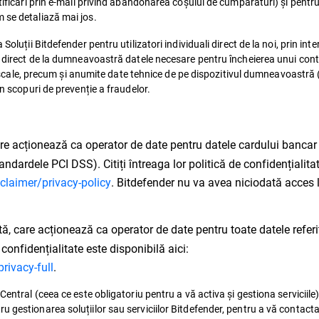
tificări prin e-mail privind abandonarea coșului de cumpărături) și pentru
 se detaliază mai jos.
Soluții Bitdefender pentru utilizatori individuali direct de la noi, prin int
cta direct de la dumneavoastră datele necesare pentru încheierea unui c
r fiscale, precum și anumite date tehnice de pe dispozitivul dumneavoastră 
în scopuri de prevenție a fraudelor.
are acționează ca operator de date pentru datele cardului bancar 
andardele PCI DSS). Citiți întreaga lor politică de confidențialita
claimer/privacy-policy
. Bitdefender nu va avea niciodată acces l
 care acționează ca operator de date pentru toate datele referit
 confidențialitate este disponibilă aici:
ivacy-full
.
Central (ceea ce este obligatoriu pentru a vă activa și gestiona serviciile)
gestionarea soluțiilor sau serviciilor Bitdefender, pentru a vă contacta c