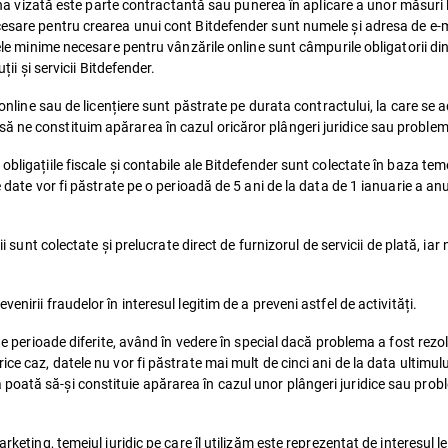
a vizată este parte contractantă sau punerea în aplicare a unor măsuri l
esare pentru crearea unui cont Bitdefender sunt numele și adresa de e-mai
tele minime necesare pentru vânzările online sunt câmpurile obligatorii din
ții și servicii Bitdefender.
e online sau de licențiere sunt păstrate pe durata contractului, la care se
 ne constituim apărarea în cazul oricăror plângeri juridice sau probleme
ligațiile fiscale și contabile ale Bitdefender sunt colectate în baza temeiu
e date vor fi păstrate pe o perioadă de 5 ani de la data de 1 ianuarie a a
ii sunt colectate și prelucrate direct de furnizorul de servicii de plată, ia
nirii fraudelor în interesul legitim de a preveni astfel de activități.
ate perioade diferite, având în vedere în special dacă problema a fost rez
ice caz, datele nu vor fi păstrate mai mult de cinci ani de la data ultimu
oată să-și constituie apărarea în cazul unor plângeri juridice sau probl
keting, temeiul juridic pe care îl utilizăm este reprezentat de interesul le