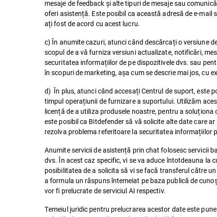
mesaje de feedback și alte tipuri de mesaje sau comunicări
oferi asistență. Este posibil ca această adresă de e-mail s
ați fost de acord cu acest lucru.
c) În anumite cazuri, atunci când descărcați o versiune d
scopul de a vă furniza versiuni actualizate, notificări, m
securitatea informațiilor de pe dispozitivele dvs. sau pent
în scopuri de marketing, așa cum se descrie mai jos, cu ex
d) În plus, atunci când accesați Centrul de suport, este p
timpul operațiunii de furnizare a suportului. Utilizăm ace
licență de a utiliza produsele noastre, pentru a soluționa
este posibil ca Bitdefender să vă solicite alte date care a
rezolva problema referitoare la securitatea informațiilor pe
Anumite servicii de asistență prin chat folosesc servicii ba
dvs. În acest caz specific, vi se va aduce întotdeauna la cu
posibilitatea de a solicita să vi se facă transferul către 
a formula un răspuns întemeiat pe baza publică de cunoști
vor fi prelucrate de serviciul AI respectiv.
Temeiul juridic pentru prelucrarea acestor date este pune