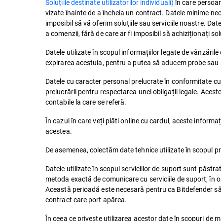
Soluțiile destinate utilizatorilor individuali)
în care persoan
vizate înainte de a încheia un contract. Datele minime nec
imposibil să vă oferim soluțiile sau serviciile noastre. Da
a comenzii, fără de care ar fi imposibil să achiziționați solu
Datele utilizate în scopul informațiilor legate de vânzăril
expirarea acestuia, pentru a putea să aducem probe sau să
Datele cu caracter personal prelucrate în conformitate cu ob
prelucrării pentru respectarea unei obligații legale. Acest
contabile la care se referă.
În cazul în care veți plăti online cu cardul, aceste informaț
acestea.
De asemenea, colectăm date tehnice utilizate în scopul preve
Datele utilizate în scopul serviciilor de suport sunt păstr
metoda exactă de comunicare cu serviciile de suport; în or
Această perioadă este necesară pentru ca Bitdefender să p
contract care port apărea.
În ceea ce privește utilizarea acestor date în scopuri de mar