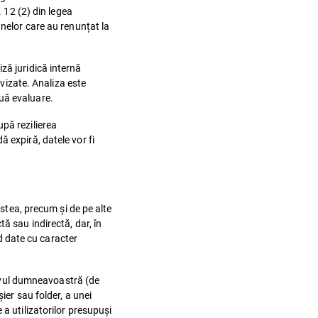
. 12 (2) din legea
anelor care au renunțat la
ză juridică internă
 vizate. Analiza este
uă evaluare.
pă rezilierea
 expiră, datele vor fi
estea, precum și de pe alte
ă sau indirectă, dar, în
nd date cu caracter
itivul dumneavoastră (de
ier sau folder, a unei
a utilizatorilor presupuși