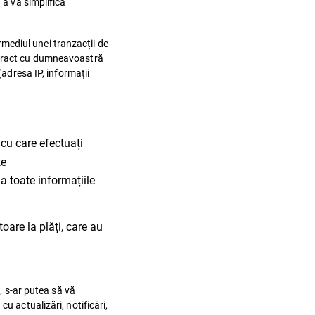
 a vă simplifica
ermediul unei tranzacții de
ontract cu dumneavoastră
(adresa IP, informații
cu care efectuați
te
a toate informațiile
oare la plăți, care au
, s-ar putea să vă
u actualizări, notificări,