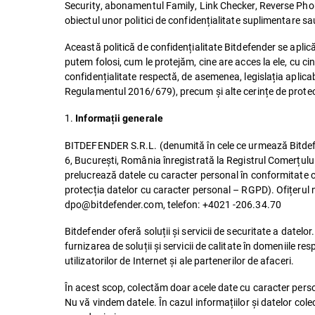
Security, abonamentul Family, Link Checker, Reverse Phon
obiectul unor politici de confidențialitate suplimentare sau
Această politică de confidențialitate Bitdefender se aplică
putem folosi, cum le protejăm, cine are acces la ele, cu cin
confidențialitate respectă, de asemenea, legislația aplica
Regulamentul 2016/679), precum și alte cerințe de protecție
1.
Informații generale
BITDEFENDER S.R.L. (denumită în cele ce urmează Bitdefend
6, București, România înregistrată la Registrul Comerțu
prelucrează datele cu caracter personal în conformitate 
protecția datelor cu caracter personal – RGPD). Ofițerul n
dpo@bitdefender.com, telefon: +4021 -206.34.70
Bitdefender oferă soluții și servicii de securitate a datelor
furnizarea de soluții și servicii de calitate în domeniile re
utilizatorilor de Internet și ale partenerilor de afaceri.
În acest scop, colectăm doar acele date cu caracter perso
Nu vă vindem datele. În cazul informațiilor și datelor cole