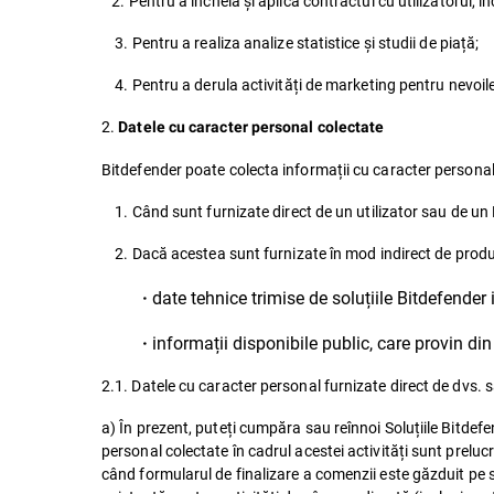
2. Pentru a încheia și aplica contractul cu utilizatorul, inc
3. Pentru a realiza analize statistice și studii de piață;
4. Pentru a derula activități de marketing pentru nevoile 
2.
Datele cu caracter personal colectate
Bitdefender poate colecta informații cu caracter personal de l
1. Când sunt furnizate direct de un utilizator sau de un
2. Dacă acestea sunt furnizate în mod indirect de produs
date tehnice trimise de soluțiile Bitdefender i
·
informații disponibile public, care provin din
·
2.1. Datele cu caracter personal furnizate direct de dvs. 
a) În prezent, puteți cumpăra sau reînnoi Soluțiile Bitdefen
personal colectate în cadrul acestei activități sunt preluc
când formularul de finalizare a comenzii este găzduit pe s