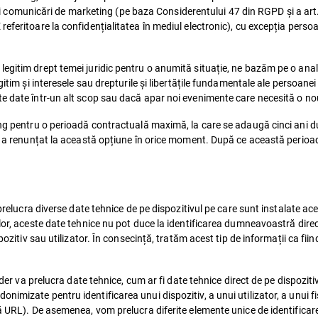
duali comunicări de marketing (pe baza Considerentului 47 din RGPD și a art
eferitoare la confidențialitatea în mediul electronic), cu excepția perso
egitim drept temei juridic pentru o anumită situație, ne bazăm pe o anali
itim și interesele sau drepturile și libertățile fundamentale ale persoanei
te date într-un alt scop sau dacă apar noi evenimente care necesită o no
ing pentru o perioadă contractuală maximă, la care se adaugă cinci ani du
ă a renunțat la această opțiune în orice moment. După ce această perioadă
 prelucra diverse date tehnice de pe dispozitivul pe care sunt instalate ac
lor, aceste date tehnice nu pot duce la identificarea dumneavoastră direct
pozitiv sau utilizator. În consecință, tratăm acest tip de informații ca fii
ender va prelucra date tehnice, cum ar fi date tehnice direct de pe dispoz
mizate pentru identificarea unui dispozitiv, a unui utilizator, a unui fiș
ă URL). De asemenea, vom prelucra diferite elemente unice de identificare 