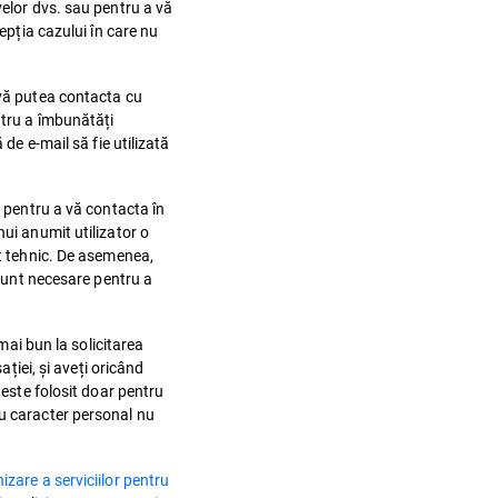
velor dvs. sau pentru a vă
epția cazului în care nu
 vă putea contacta cu
ntru a îmbunătăți
de e-mail să fie utilizată
n pentru a vă contacta în
ui anumit utilizator o
rt tehnic. De asemenea,
 sunt necesare pentru a
mai bun la solicitarea
ației, și aveți oricând
 este folosit doar pentru
cu caracter personal nu
izare a serviciilor pentru