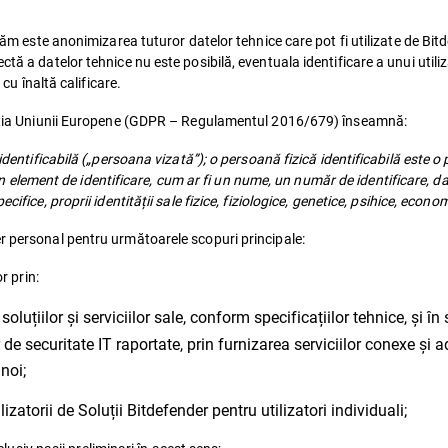
ctăm este anonimizarea tuturor datelor tehnice care pot fi utilizate de Bit
tă a datelor tehnice nu este posibilă, eventuala identificare a unui utiliz
 cu înaltă calificare.
islația Uniunii Europene (GDPR – Regulamentul 2016/679) înseamnă:
 identificabilă („persoana vizată”); o persoană fizică identificabilă este o
a un element de identificare, cum ar fi un nume, un număr de identificare, da
ifice, proprii identității sale fizice, fiziologice, genetice, psihice, econo
r personal pentru următoarele scopuri principale:
r prin:
oluțiilor și serviciilor sale, conform specificațiilor tehnice, și î
de securitate IT raportate, prin furnizarea serviciilor conexe și a
noi;
izatorii de Soluții Bitdefender pentru utilizatori individuali;