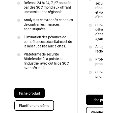
Défense 24 h/24, 7 j/7 assurée
sécurité (S
par des SOC mondiaux offrant
répondre à
une assistance régionale.
et vous ass
d'incidents.
Analystes chevronnés capables
de contrer les menaces
Surveillan
sophistiquées.
détecter le
d'entrepris
Élimination des pénuries de
ayant été v
compétences sécuritaires et de
la lassitude liée aux alertes.
Analyse de
l'échelle m
Plateforme de sécurité
Bitdefender à la pointe de
Protection 
l'industrie, avec outils de SOC
propriété in
avancés et IA.
Surveillanc
prioritaires
Fiche produit
Fiche produit
Planifier une démo
Planifier une