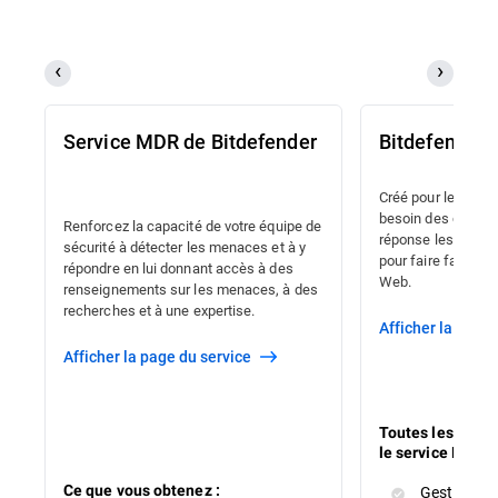
Service MDR de Bitdefender
Bitdefender
Créé pour les orga
besoin des capacit
Renforcez la capacité de votre équipe de
réponse les plus c
sécurité à détecter les menaces et à y
pour faire face au
répondre en lui donnant accès à des
Web.
renseignements sur les menaces, à des
recherches et à une expertise.
Afficher la page
Afficher la page du service
Toutes les prote
le service Bitde
Ce que vous obtenez :
Gestionnai