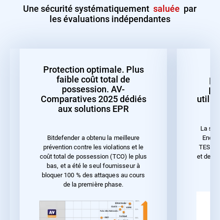
Une sécurité systématiquement
saluée
par
les évaluations indépendantes
Protection optimale. Plus
faible coût total de
pr
possession. AV-
pe
Comparatives 2025 dédiés
utilis
aux solutions EPR
La sol
Endpoi
Bitdefender a obtenu la meilleure
TEST 20
prévention contre les violations et le
et de la
coût total de possession (TCO) le plus
bas, et a été le seul fournisseur à
bloquer 100 % des attaques au cours
de la première phase.