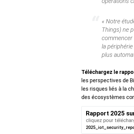
opérations 
« Notre étud
Things) ne p
commencer au
la périphéri
plus automatis
Téléchargez le rappo
les perspectives de B
les risques liés à la 
des écosystèmes conn
Rapport 2025 sur
cliquez pour téléchar
2025_iot_security_rep