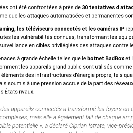
es ont été confrontées à près de
30 tentatives d'atta
firme que les attaques automatisées et permanentes so
eaming, les téléviseurs connectés et les caméras IP
re
toutes les vulnérabilités connues, transformant les équ
surveillance en cibles privilégiées des attaques contre 
naces à grande échelle telles que le
botnet BadBox
et 
mment les appareils grand public sont utilisés comme 
 éléments des infrastructures d'énergie propre, tels que
ais soumis à une pression accrue de la part des réseaux
es États rivaux.
n des appareils connectés a transformé les foyers e
omplexes, mais elle a également fait de chaque amp
ible potentielle », a déclaré Ciprian Istrate, vice-prés