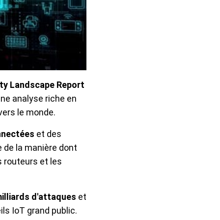
ity Landscape Report
une analyse riche en
vers le monde.
onnectées
et des
re de la manière dont
 routeurs et les
illiards d'attaques
et
ils IoT grand public.