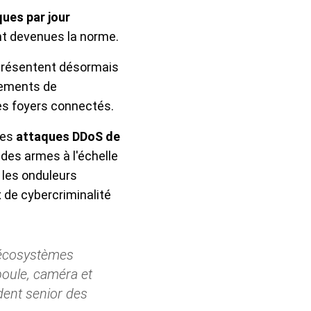
ques par jour
nt devenues la norme.
présentent désormais
ipements de
les foyers connectés.
les
attaques DDoS de
des armes à l'échelle
 les onduleurs
 de cybercriminalité
n écosystèmes
oule, caméra et
ident senior des