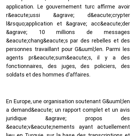
application. Le gouvernement turc affirme avoir
r&eacute;ussi &agrave; d&eacute;crypter
l&rsquo;application et &agrave; acc&eacute;der
&agrave; 10 millions de messages
&eacute;chang&eacute;s par des rebelles et des
personnes travaillant pour G&uuml;len. Parmi les
agents pr&eacute;sum&eacute;s, il y a des
fonctionnaires, des juges, des policiers, des
soldats et des hommes d'affaires.
En Europe, une organisation soutenant G&uuml;len
a demand&eacute; un rapport complet et un avis
juridique &agrave; propos des
&eacute;v&eacute;nements ayant actuellement
lieu en Turquie, sur la base des transcriptions et