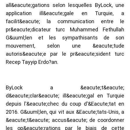
all&eacute;gations selon lesquelles ByLock, une
application ill&eacute;gale en Turquie, a
facilit&eacute; la communication entre le
pr&eacute;dicateur turc Muhammed Fethullah
G&uuml;len et les sympathisants de son
mouvement, selon une &eacute;tude
autoris&eacute;e par le pr&eacute;sident turc
Recep Tayyip Erdo?an.
ByLock a &eacute;t&eacute;
d&eacute;clar&eacute; ill&eacute;gal en Turquie
depuis l'&eacute;chec du coup d'&Eacute;tat en
2016. G&uuml;len, qui vit aux &Eacute;tats-Unis, a
&eacute;t&eacute; accus&eacute; de coordonner
les op&eacute;rations par le biais de cette