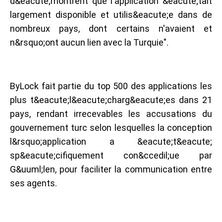
d&eacute;montrent que l'application &eacute;tait
largement disponible et utilis&eacute;e dans de
nombreux pays, dont certains n'avaient et
n&rsquo;ont aucun lien avec la Turquie".
ByLock fait partie du top 500 des applications les
plus t&eacute;l&eacute;charg&eacute;es dans 21
pays, rendant irrecevables les accusations du
gouvernement turc selon lesquelles la conception
l&rsquo;application a &eacute;t&eacute;
sp&eacute;cifiquement con&ccedil;ue par
G&uuml;len, pour faciliter la communication entre
ses agents.