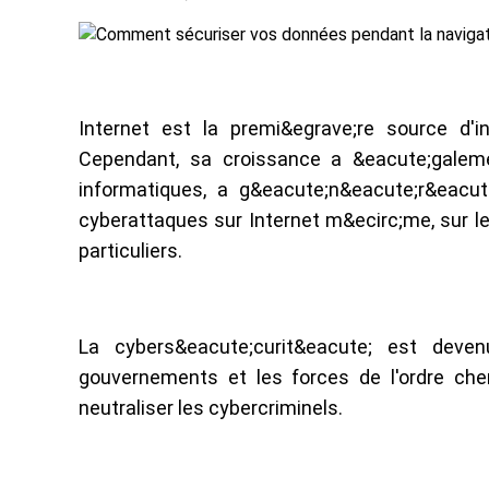
Internet est la premi&egrave;re source d
Cependant, sa croissance a &eacute;galem
informatiques, a g&eacute;n&eacute;r&eacu
cyberattaques sur Internet m&ecirc;me, sur le
particuliers.
La cybers&eacute;curit&eacute; est deve
gouvernements et les forces de l'ordre cher
neutraliser les cybercriminels.