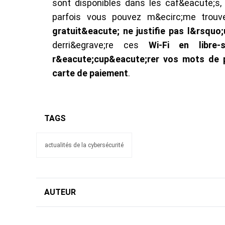
sont disponibles dans les caf&eacute;s, 
parfois vous pouvez m&ecirc;me trouv
gratuit&eacute; ne justifie pas l&rsquo;u
derri&egrave;re ces
Wi-Fi en libre
r&eacute;cup&eacute;rer vos mots de 
carte de paiement
.
TAGS
actualités de la cybersécurité
AUTEUR