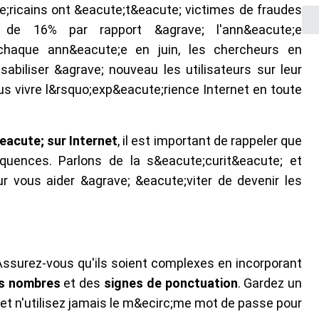
te;ricains ont &eacute;t&eacute; victimes de fraudes
n de 16% par rapport &agrave; l'ann&eacute;e
 chaque ann&eacute;e en juin, les chercheurs en
abiliser &agrave; nouveau les utilisateurs sur leur
us vivre l&rsquo;exp&eacute;rience Internet en toute
eacute; sur Internet
, il est important de rappeler que
quences. Parlons de la s&eacute;curit&eacute; et
 vous aider &agrave; &eacute;viter de devenir les
Assurez-vous qu'ils soient complexes en incorporant
s nombres
et des
signes de ponctuation
. Gardez un
t n'utilisez jamais le m&ecirc;me mot de passe pour