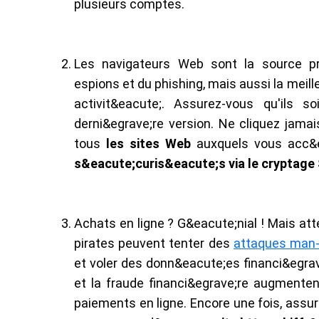
plusieurs comptes.
Les navigateurs Web sont la source pri
espions et du phishing, mais aussi la meill
activit&eacute;. Assurez-vous qu'ils s
derni&egrave;re version. Ne cliquez jama
tous
les sites Web
auxquels vous acc&
s&eacute;curis&eacute;s via le cryptage
Achats en ligne ? G&eacute;nial ! Mais at
pirates peuvent tenter des
attaques man-
et voler des donn&eacute;es financi&egrav
et la fraude financi&egrave;re augmenten
paiements en ligne. Encore une fois, ass