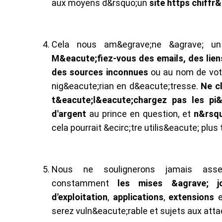
aux moyens d&rsquo;un
site https chiffr
Cela nous am&egrave;ne &agrave; un
M&eacute;fiez-vous des emails, des lien
des sources inconnues
ou au nom de votr
nig&eacute;rian en d&eacute;tresse.
Ne c
t&eacute;l&eacute;chargez pas les pi
d'argent
au prince en question, et
n&rsqu
cela pourrait &ecirc;tre utilis&eacute; plus
Nous ne soulignerons jamais ass
constamment
les mises &agrave; j
d'exploitation
,
applications
,
extensions
serez vuln&eacute;rable et sujets aux att