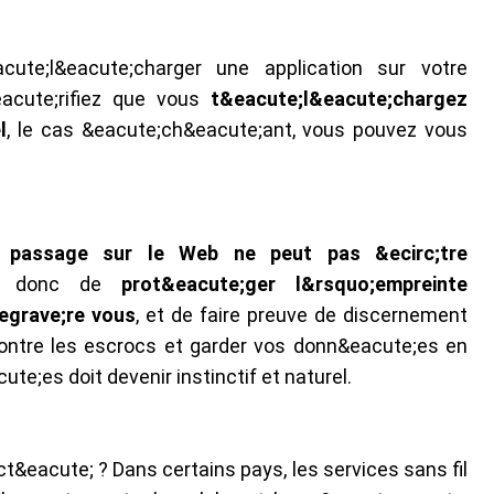
ute;l&eacute;charger une application sur votre
eacute;rifiez que vous
t&eacute;l&eacute;chargez
l
, le cas &eacute;ch&eacute;ant, vous pouvez vous
e passage sur le Web ne peut pas &ecirc;tre
ent donc de
prot&eacute;ger l&rsquo;empreinte
egrave;re vous
, et de faire preuve de discernement
contre les escrocs et garder vos donn&eacute;es en
te;es doit devenir instinctif et naturel.
ct&eacute; ? Dans certains pays, les services sans fil