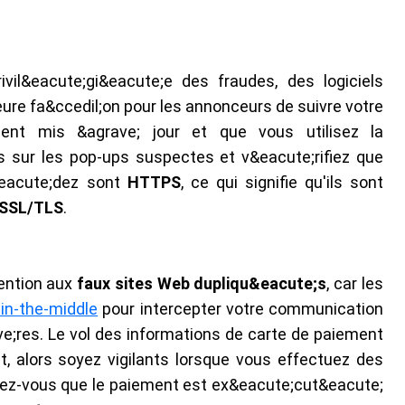
vil&eacute;gi&eacute;e des fraudes, des logiciels
eure fa&ccedil;on pour les annonceurs de suivre votre
oient mis &agrave; jour et que vous utilisez la
is sur les pop-ups suspectes et v&eacute;rifiez que
eacute;dez sont
HTTPS
, ce qui signifie qu'ils sont
 SSL/TLS
.
tention aux
faux sites Web dupliqu&eacute;s
, car les
in-the-middle
pour intercepter votre communication
e;res. Le vol des informations de carte de paiement
t, alors soyez vigilants lorsque vous effectuez des
urez-vous que le paiement est ex&eacute;cut&eacute;