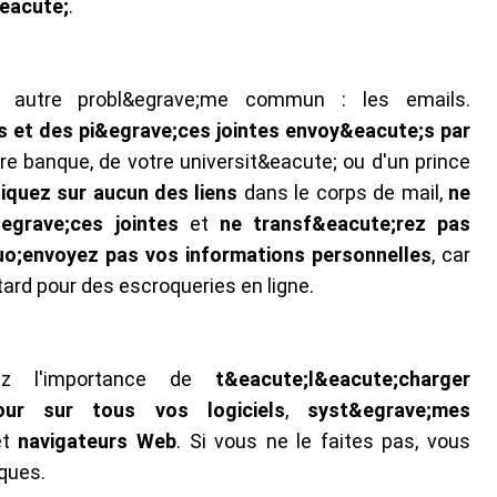
&eacute;
.
 autre probl&egrave;me commun : les emails.
s et des pi&egrave;ces jointes envoy&eacute;s par
e banque, de votre universit&eacute; ou d'un prince
liquez sur aucun des liens
dans le corps de mail,
ne
&egrave;ces jointes
et
ne transf&eacute;rez pas
o;envoyez pas vos informations personnelles
, car
 tard pour des escroqueries en ligne.
ez l'importance de
t&eacute;l&eacute;charger
our sur tous vos logiciels
,
syst&egrave;mes
et
navigateurs Web
. Si vous ne le faites pas, vous
aques.