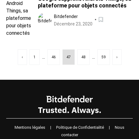
plateforme pour objets connectés
Bitdefender
Décembre 23, 2020
...
...
‹
1
46
47
48
59
›
Mentions légales
|
Politique de Confidentialité
|
Nous
contacter