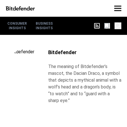
CONSUMER
BUSINESS
INSIGHTS
INSIGHTS
Bitdefender
The meaning of Bitdefender’s
mascot, the Dacian Draco, a symbol
that depicts a mythical animal with a
wolf’s head and a dragon’s body, is
“to watch” and to “guard with a
sharp eye.”