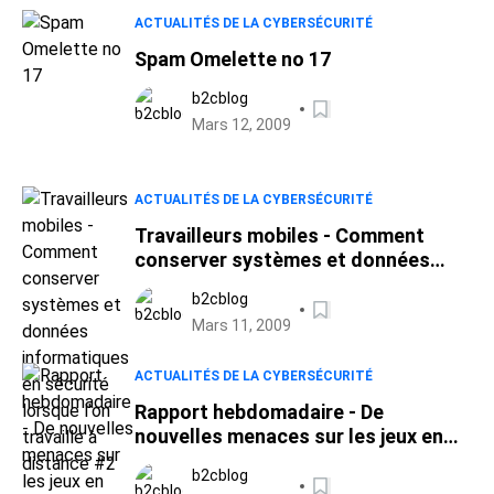
ACTUALITÉS DE LA CYBERSÉCURITÉ
Spam Omelette no 17
b2cblog
Mars 12, 2009
ACTUALITÉS DE LA CYBERSÉCURITÉ
Travailleurs mobiles - Comment
conserver systèmes et données
informatiques en sécurité lorsque
b2cblog
l'on travaille à distance #2
Mars 11, 2009
ACTUALITÉS DE LA CYBERSÉCURITÉ
Rapport hebdomadaire - De
nouvelles menaces sur les jeux en
ligne
b2cblog