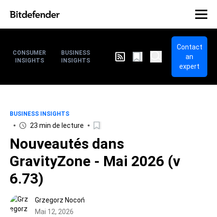
Contact
CONSUMER
BUSINESS
an
INSIGHTS
INSIGHTS
expert
BUSINESS INSIGHTS
23 min de lecture
Nouveautés dans
GravityZone - Mai 2026 (v
6.73)
Grzegorz Nocoń
Mai 12, 2026