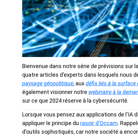
Bienvenue dans notre série de prévisions sur la 
quatre articles d'experts dans lesquels nous dév
paysage géopolitique
, aux
défis liés à la surface
également visionner notre
webinaire à la dema
sur ce que 2024 réserve à la cybersécurité.
Lorsque vous pensez aux applications de l'IA da
appliquer le principe du
rasoir d'Occam
. Rappel
d'outils sophistiqués, car notre société a enco