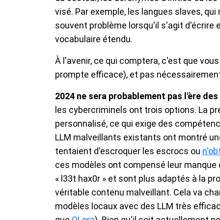
visé. Par exemple, les langues slaves, qui
souvent problème lorsqu'il s'agit d'écrir
vocabulaire étendu.
À l'avenir, ce qui comptera, c'est que vous
prompte efficace), et pas nécessairement 
2024 ne sera probablement pas l'ère des 
les cybercriminels ont trois options. La p
personnalisé, ce qui exige des compéten
LLM malveillants existants ont montré un
tentaient d'escroquer les escrocs ou
n'ob
ces modèles ont compensé leur manque d
« l33t hax0r » et sont plus adaptés à la pro
véritable contenu malveillant. Cela va chan
modèles locaux avec des LLM très effica
que
QLora
). Bien qu'il soit actuellement 