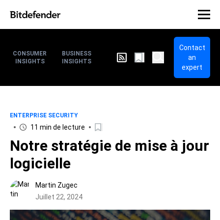
Contact
CONSUMER
BUSINESS
an
INSIGHTS
INSIGHTS
expert
ENTERPRISE SECURITY
11 min de lecture
Notre stratégie de mise à jour
logicielle
Martin Zugec
Juillet 22, 2024