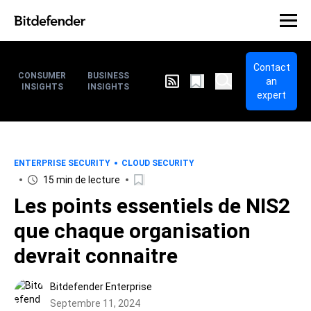
Contact
CONSUMER
BUSINESS
an
INSIGHTS
INSIGHTS
expert
ENTERPRISE SECURITY
CLOUD SECURITY
15 min de lecture
Les points essentiels de NIS2
que chaque organisation
devrait connaitre
Bitdefender Enterprise
Septembre 11, 2024