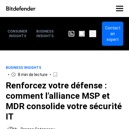
Contact
CONSUMER
BUSINESS
an
INSIGHTS
INSIGHTS
expert
BUSINESS INSIGHTS
8 min de lecture
Renforcez votre défense :
comment l’alliance MSP et
MDR consolide votre sécurité
IT